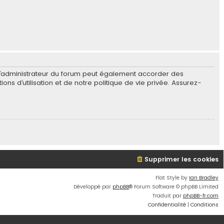
L’administrateur du forum peut également accorder des
s d’utilisation et de notre politique de vie privée. Assurez-
Supprimer les cookies
Flat Style by
Ian Bradley
Développé par
phpBB
® Forum Software © phpBB Limited
Traduit par
phpBB-fr.com
Confidentialité
|
Conditions