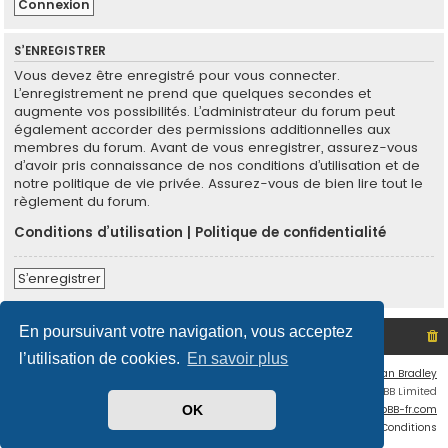
S’ENREGISTRER
Vous devez être enregistré pour vous connecter.
L’enregistrement ne prend que quelques secondes et
augmente vos possibilités. L’administrateur du forum peut
également accorder des permissions additionnelles aux
membres du forum. Avant de vous enregistrer, assurez-vous
d’avoir pris connaissance de nos conditions d’utilisation et de
notre politique de vie privée. Assurez-vous de bien lire tout le
règlement du forum.
Conditions d’utilisation
|
Politique de confidentialité
S’enregistrer
En poursuivant votre navigation, vous acceptez
Site non officiel sur le SCO d'Angers
Index du forum
l’utilisation de cookies.
En savoir plus
Flat Style by
Ian Bradley
Développé par
phpBB
® Forum Software © phpBB Limited
Traduit par
phpBB-fr.com
OK
Confidentialité
|
Conditions