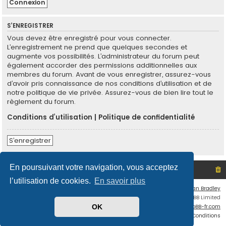
S’ENREGISTRER
Vous devez être enregistré pour vous connecter.
L’enregistrement ne prend que quelques secondes et
augmente vos possibilités. L’administrateur du forum peut
également accorder des permissions additionnelles aux
membres du forum. Avant de vous enregistrer, assurez-vous
d’avoir pris connaissance de nos conditions d’utilisation et de
notre politique de vie privée. Assurez-vous de bien lire tout le
règlement du forum.
Conditions d’utilisation
|
Politique de confidentialité
S’enregistrer
En poursuivant votre navigation, vous acceptez
Site non officiel sur le SCO d'Angers
Index du forum
l’utilisation de cookies.
En savoir plus
Flat Style by
Ian Bradley
Développé par
phpBB
® Forum Software © phpBB Limited
Traduit par
phpBB-fr.com
OK
Confidentialité
|
Conditions