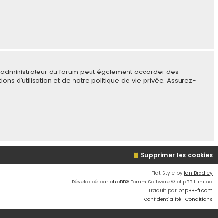
L’administrateur du forum peut également accorder des
s d’utilisation et de notre politique de vie privée. Assurez-
Supprimer les cookies
Flat Style by
Ian Bradley
Développé par
phpBB
® Forum Software © phpBB Limited
Traduit par
phpBB-fr.com
Confidentialité
|
Conditions