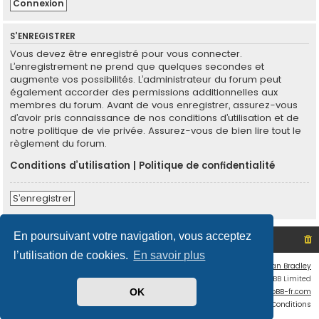
S’ENREGISTRER
Vous devez être enregistré pour vous connecter.
L’enregistrement ne prend que quelques secondes et
augmente vos possibilités. L’administrateur du forum peut
également accorder des permissions additionnelles aux
membres du forum. Avant de vous enregistrer, assurez-vous
d’avoir pris connaissance de nos conditions d’utilisation et de
notre politique de vie privée. Assurez-vous de bien lire tout le
règlement du forum.
Conditions d’utilisation
|
Politique de confidentialité
S’enregistrer
En poursuivant votre navigation, vous acceptez
Site non officiel sur le SCO d'Angers
Index du forum
l’utilisation de cookies.
En savoir plus
Flat Style by
Ian Bradley
Développé par
phpBB
® Forum Software © phpBB Limited
Traduit par
phpBB-fr.com
OK
Confidentialité
|
Conditions