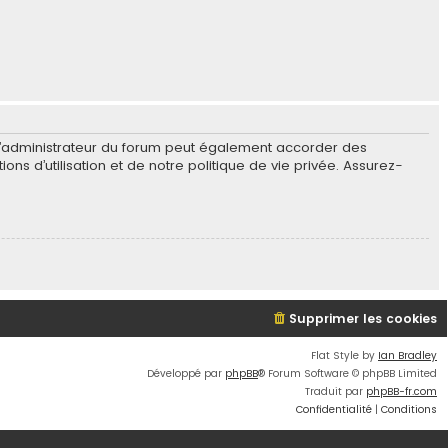
L’administrateur du forum peut également accorder des
s d’utilisation et de notre politique de vie privée. Assurez-
Supprimer les cookies
Flat Style by
Ian Bradley
Développé par
phpBB
® Forum Software © phpBB Limited
Traduit par
phpBB-fr.com
Confidentialité
|
Conditions