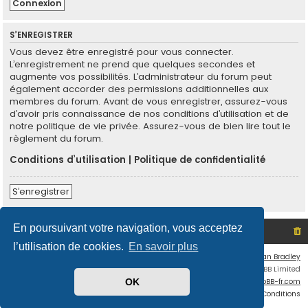
S’ENREGISTRER
Vous devez être enregistré pour vous connecter.
L’enregistrement ne prend que quelques secondes et
augmente vos possibilités. L’administrateur du forum peut
également accorder des permissions additionnelles aux
membres du forum. Avant de vous enregistrer, assurez-vous
d’avoir pris connaissance de nos conditions d’utilisation et de
notre politique de vie privée. Assurez-vous de bien lire tout le
règlement du forum.
Conditions d’utilisation
|
Politique de confidentialité
S’enregistrer
En poursuivant votre navigation, vous acceptez
Site non officiel sur le SCO d'Angers
Index du forum
l’utilisation de cookies.
En savoir plus
Flat Style by
Ian Bradley
Développé par
phpBB
® Forum Software © phpBB Limited
Traduit par
phpBB-fr.com
OK
Confidentialité
|
Conditions