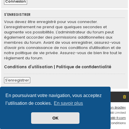
S’ENREGISTRER
Vous devez être enregistré pour vous connecter.
L’enregistrement ne prend que quelques secondes et
augmente vos possibilités. L’administrateur du forum peut
également accorder des permissions additionnelles aux
membres du forum. Avant de vous enregistrer, assurez-vous
d’avoir pris connaissance de nos conditions d’utilisation et de
notre politique de vie privée. Assurez-vous de bien lire tout le
règlement du forum.
Conditions d’utilisation
|
Politique de confidentialité
S’enregistrer
En poursuivant votre navigation, vous acceptez
Site non officiel sur le SCO d'Angers
Index du forum
l’utilisation de cookies.
En savoir plus
Flat Style by
Ian Bradley
Développé par
phpBB
® Forum Software © phpBB Limited
Traduit par
phpBB-fr.com
OK
Confidentialité
|
Conditions