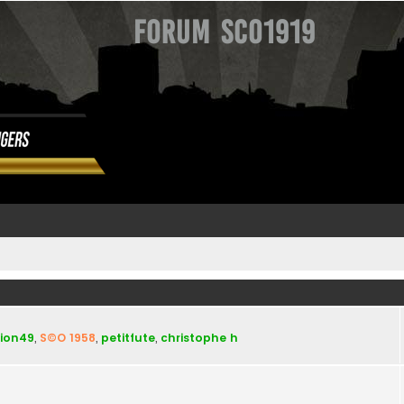
Forum SCO1919
ion49
,
S©O 1958
,
petitfute
,
christophe h