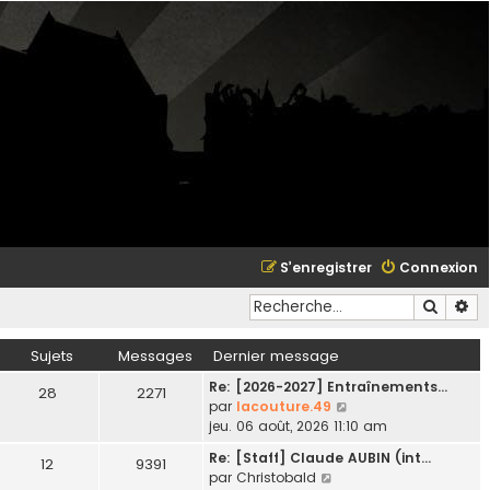
S’enregistrer
Connexion
Recher
Re
Sujets
Messages
Dernier message
Re: [2026-2027] Entraînements…
28
2271
V
par
lacouture.49
o
jeu. 06 août, 2026 11:10 am
i
Re: [Staff] Claude AUBIN (int…
12
9391
r
V
par
Christobald
l