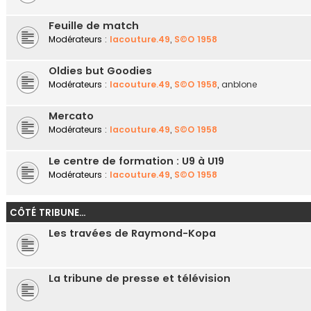
Feuille de match
Modérateurs :
lacouture.49
,
S©O 1958
Oldies but Goodies
Modérateurs :
lacouture.49
,
S©O 1958
,
anblone
Mercato
Modérateurs :
lacouture.49
,
S©O 1958
Le centre de formation : U9 à U19
Modérateurs :
lacouture.49
,
S©O 1958
CÔTÉ TRIBUNE...
Les travées de Raymond-Kopa
La tribune de presse et télévision