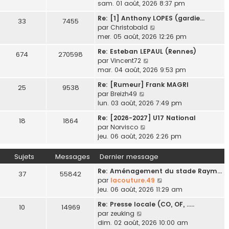
o
sam. 01 août, 2026 8:37 pm
e
i
d
Re: [1] Anthony LOPES (gardie…
33
7455
r
e
V
par
Christobald
l
r
o
mer. 05 août, 2026 12:26 pm
e
n
i
d
Re: Esteban LEPAUL (Rennes)
i
674
270598
r
e
V
par
Vincent72
e
l
r
o
mar. 04 août, 2026 9:53 pm
r
e
n
i
m
d
Re: [Rumeur] Frank MAGRI
i
25
9538
r
e
e
V
par
Breizh49
e
l
s
r
o
lun. 03 août, 2026 7:49 pm
r
e
s
n
i
m
d
a
Re: [2026-2027] U17 National
i
18
1864
r
e
e
g
V
par
Norvisco
e
l
s
r
e
o
jeu. 06 août, 2026 2:26 pm
r
e
s
n
i
m
d
a
i
r
e
Sujets
Messages
Dernier message
e
g
e
l
s
r
e
r
Re: Aménagement du stade Raym…
e
37
55842
s
n
m
V
par
lacouture.49
d
a
i
e
o
jeu. 06 août, 2026 11:29 am
e
g
e
s
i
r
e
r
Re: Presse locale (CO, OF, ..…
10
14969
s
r
n
V
m
par
zeuking
a
l
i
o
e
dim. 02 août, 2026 10:00 am
g
e
e