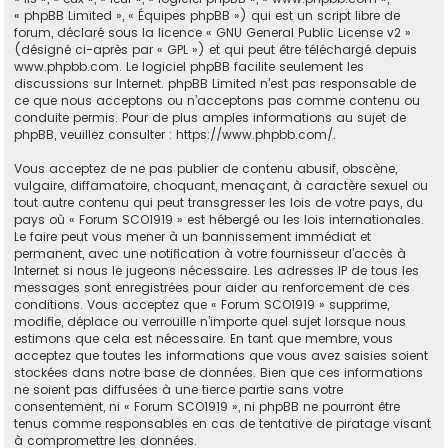
« phpBB Limited », « Équipes phpBB ») qui est un script libre de
forum, déclaré sous la licence «
GNU General Public License v2
»
(désigné ci-après par « GPL ») et qui peut être téléchargé depuis
www.phpbb.com
. Le logiciel phpBB facilite seulement les
discussions sur Internet. phpBB Limited n’est pas responsable de
ce que nous acceptons ou n’acceptons pas comme contenu ou
conduite permis. Pour de plus amples informations au sujet de
phpBB, veuillez consulter :
https://www.phpbb.com/
.
Vous acceptez de ne pas publier de contenu abusif, obscène,
vulgaire, diffamatoire, choquant, menaçant, à caractère sexuel ou
tout autre contenu qui peut transgresser les lois de votre pays, du
pays où « Forum SCO1919 » est hébergé ou les lois internationales.
Le faire peut vous mener à un bannissement immédiat et
permanent, avec une notification à votre fournisseur d’accès à
Internet si nous le jugeons nécessaire. Les adresses IP de tous les
messages sont enregistrées pour aider au renforcement de ces
conditions. Vous acceptez que « Forum SCO1919 » supprime,
modifie, déplace ou verrouille n’importe quel sujet lorsque nous
estimons que cela est nécessaire. En tant que membre, vous
acceptez que toutes les informations que vous avez saisies soient
stockées dans notre base de données. Bien que ces informations
ne soient pas diffusées à une tierce partie sans votre
consentement, ni « Forum SCO1919 », ni phpBB ne pourront être
tenus comme responsables en cas de tentative de piratage visant
à compromettre les données.