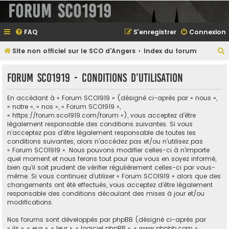
Forum SCO1919
FAQ
S’enregistrer
Connexion
Site non officiel sur le SCO d'Angers
Index du forum
e
Forum SCO1919 - Conditions d’utilisation
En accédant à « Forum SCO1919 » (désigné ci-après par « nous »,
e
« notre », « nos », « Forum SCO1919 »,
« https://forum.sco1919.com/forum »), vous acceptez d’être
r
légalement responsable des conditions suivantes. Si vous
n’acceptez pas d’être légalement responsable de toutes les
conditions suivantes, alors n’accédez pas et/ou n’utilisez pas
« Forum SCO1919 ». Nous pouvons modifier celles-ci à n’importe
e
quel moment et nous ferons tout pour que vous en soyez informé,
bien qu’il soit prudent de vérifier régulièrement celles-ci par vous-
r
même. Si vous continuez d’utiliser « Forum SCO1919 » alors que des
changements ont été effectués, vous acceptez d’être légalement
responsable des conditions découlant des mises à jour et/ou
modifications.
Nos forums sont développés par phpBB (désigné ci-après par
« ils », « eux », « leur », « logiciel phpBB », « www.phpbb.com »,