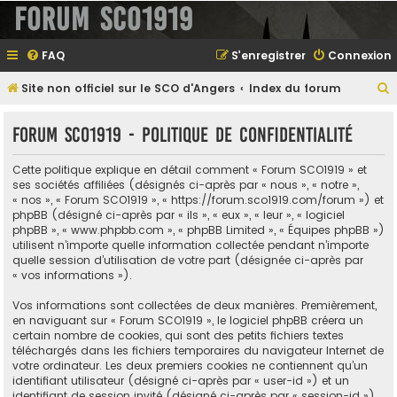
Forum SCO1919
FAQ
S’enregistrer
Connexion
Site non officiel sur le SCO d'Angers
Index du forum
e
Forum SCO1919 - Politique de confidentialité
Cette politique explique en détail comment « Forum SCO1919 » et
e
ses sociétés affiliées (désignés ci-après par « nous », « notre »,
« nos », « Forum SCO1919 », « https://forum.sco1919.com/forum ») et
r
phpBB (désigné ci-après par « ils », « eux », « leur », « logiciel
phpBB », « www.phpbb.com », « phpBB Limited », « Équipes phpBB »)
utilisent n’importe quelle information collectée pendant n’importe
quelle session d’utilisation de votre part (désignée ci-après par
e
« vos informations »).
r
Vos informations sont collectées de deux manières. Premièrement,
en naviguant sur « Forum SCO1919 », le logiciel phpBB créera un
certain nombre de cookies, qui sont des petits fichiers textes
téléchargés dans les fichiers temporaires du navigateur Internet de
votre ordinateur. Les deux premiers cookies ne contiennent qu’un
identifiant utilisateur (désigné ci-après par « user-id ») et un
identifiant de session invité (désigné ci-après par « session-id »),