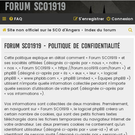
Forum SCO1919
FAQ
S’enregistrer
Connexion
Site non officiel sur le SCO d'Angers
Index du forum
e
Forum SCO1919 - Politique de confidentialité
Cette politique explique en détail comment « Forum SCO1919 » et
e
ses sociétés affiliées (désignés ci-après par « nous », « notre »,
« nos », « Forum SCO1919 », « https://forum.sco1919.com/forum ») et
r
phpBB (désigné ci-après par « ils », « eux », « leur », « logiciel
phpBB », « www.phpbb.com », « phpBB Limited », « Équipes phpBB »)
utilisent n’importe quelle information collectée pendant n’importe
quelle session d’utilisation de votre part (désignée ci-après par
e
« vos informations »).
r
Vos informations sont collectées de deux manières. Premièrement,
en naviguant sur « Forum SCO1919 », le logiciel phpBB créera un
certain nombre de cookies, qui sont des petits fichiers textes
téléchargés dans les fichiers temporaires du navigateur Internet de
votre ordinateur. Les deux premiers cookies ne contiennent qu’un
identifiant utilisateur (désigné ci-après par « user-id ») et un
identifiant de session invité (désigné ci-après par « session-id »),