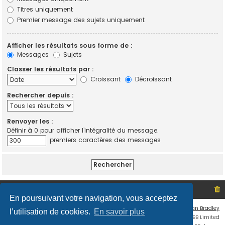
Titres uniquement
Premier message des sujets uniquement
Afficher les résultats sous forme de :
Messages
Sujets
Classer les résultats par :
Croissant
Décroissant
Rechercher depuis :
Renvoyer les :
Définir à 0 pour afficher l’intégralité du message.
premiers caractères des messages
Site non officiel sur le SCO d'Angers
Index du forum
En poursuivant votre navigation, vous acceptez
Flat Style by
Ian Bradley
l’utilisation de cookies.
En savoir plus
Développé par
phpBB
® Forum Software © phpBB Limited