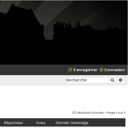
S’enregistrer
Connexion
Recher
Re
20 résultats trouvés • Page
1
sur
1
Réponses
Vues
Dernier message