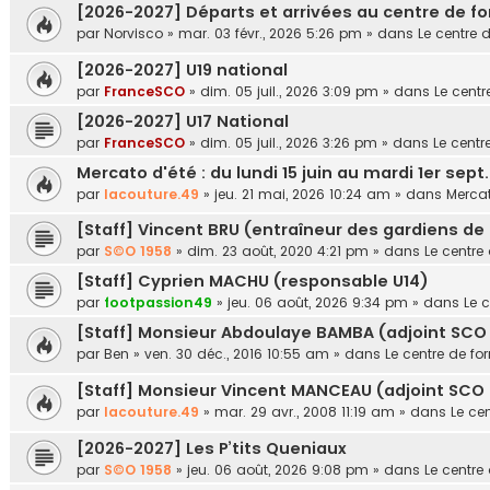
[2026-2027] Départs et arrivées au centre de f
par
Norvisco
»
mar. 03 févr., 2026 5:26 pm
» dans
Le centre 
[2026-2027] U19 national
par
FranceSCO
»
dim. 05 juil., 2026 3:09 pm
» dans
Le centr
[2026-2027] U17 National
par
FranceSCO
»
dim. 05 juil., 2026 3:26 pm
» dans
Le centr
Mercato d'été : du lundi 15 juin au mardi 1er sept
par
lacouture.49
»
jeu. 21 mai, 2026 10:24 am
» dans
Merca
[Staff] Vincent BRU (entraîneur des gardiens de
par
S©O 1958
»
dim. 23 août, 2020 4:21 pm
» dans
Le centre
[Staff] Cyprien MACHU (responsable U14)
par
footpassion49
»
jeu. 06 août, 2026 9:34 pm
» dans
Le 
[Staff] Monsieur Abdoulaye BAMBA (adjoint SCO 
par
Ben
»
ven. 30 déc., 2016 10:55 am
» dans
Le centre de fo
[Staff] Monsieur Vincent MANCEAU (adjoint SCO U1
par
lacouture.49
»
mar. 29 avr., 2008 11:19 am
» dans
Le ce
[2026-2027] Les P’tits Queniaux
par
S©O 1958
»
jeu. 06 août, 2026 9:08 pm
» dans
Le centre