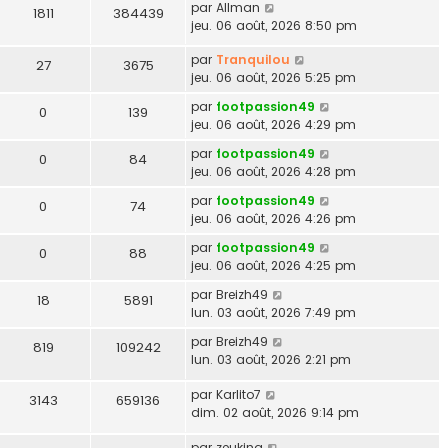
par
Allman
1811
384439
jeu. 06 août, 2026 8:50 pm
par
Tranquilou
27
3675
jeu. 06 août, 2026 5:25 pm
par
footpassion49
0
139
jeu. 06 août, 2026 4:29 pm
par
footpassion49
0
84
jeu. 06 août, 2026 4:28 pm
par
footpassion49
0
74
jeu. 06 août, 2026 4:26 pm
par
footpassion49
0
88
jeu. 06 août, 2026 4:25 pm
par
Breizh49
18
5891
lun. 03 août, 2026 7:49 pm
par
Breizh49
819
109242
lun. 03 août, 2026 2:21 pm
par
Karlito7
3143
659136
dim. 02 août, 2026 9:14 pm
par
zeuking