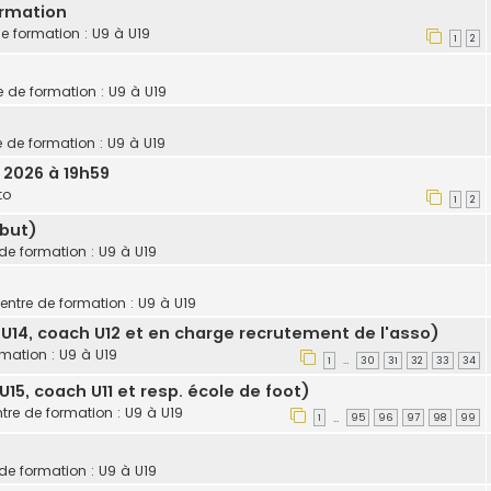
ormation
de formation : U9 à U19
1
2
e de formation : U9 à U19
e de formation : U9 à U19
. 2026 à 19h59
to
1
2
 but)
 de formation : U9 à U19
centre de formation : U9 à U19
U14, coach U12 et en charge recrutement de l'asso)
rmation : U9 à U19
1
30
31
32
33
34
…
5, coach U11 et resp. école de foot)
ntre de formation : U9 à U19
1
95
96
97
98
99
…
 de formation : U9 à U19