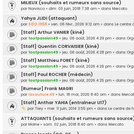
MILIEUX (souhaits et rumeurs sans source)
par
Norvisco
»
dim. 03 juin, 2018 7:38 am
» dans
Mercato
Yahya JLIDI (attaquant)
par
S©O 1958
»
ven. 06 févr., 2026 9:12 am
» dans
Le centre 
[Staff] Arthur VANIER (kiné)
par
footpassion49
»
jeu. 06 août, 2026 4:29 pm
» dans
Or
[Staff] Quentin CORVAISIER (kiné)
par
footpassion49
»
jeu. 06 août, 2026 4:28 pm
» dans
Or
[Staff] Matthieu FORET (kiné)
par
footpassion49
»
jeu. 06 août, 2026 4:26 pm
» dans
Or
[Staff] Paul ROCHER (médecin)
par
footpassion49
»
jeu. 06 août, 2026 4:25 pm
» dans
Or
[Rumeur] Frank MAGRI
par
lacouture.49
»
lun. 18 mai, 2026 8:40 am
» dans
Merca
[Staff] Anthar YAHIA (entraîneur U17)
par
Tiwy
»
mer. 11 juin, 2014 3:55 pm
» dans
Le centre de 
ATTAQUANTS (souhaits et rumeurs sans source
par
Moine
»
sam. 02 juin, 2018 8:40 am
» dans
Mercato