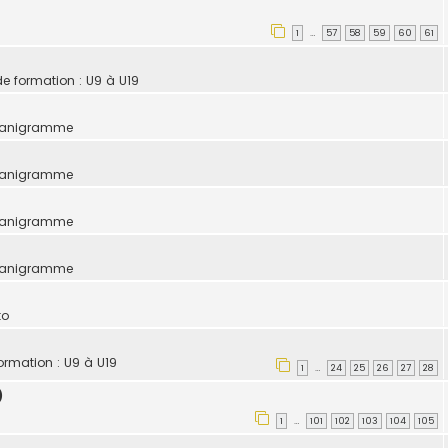
1
57
58
59
60
61
…
de formation : U9 à U19
ganigramme
ganigramme
ganigramme
ganigramme
to
formation : U9 à U19
1
24
25
26
27
28
…
)
1
101
102
103
104
105
…