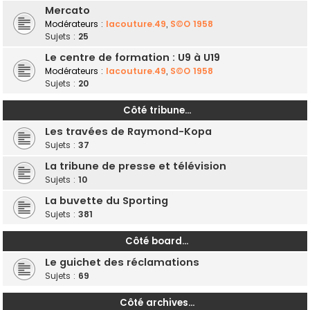
Mercato
Modérateurs :
lacouture.49
,
S©O 1958
Sujets :
25
Le centre de formation : U9 à U19
Modérateurs :
lacouture.49
,
S©O 1958
Sujets :
20
Côté tribune...
Les travées de Raymond-Kopa
Sujets :
37
La tribune de presse et télévision
Sujets :
10
La buvette du Sporting
Sujets :
381
Côté board...
Le guichet des réclamations
Sujets :
69
Côté archives...