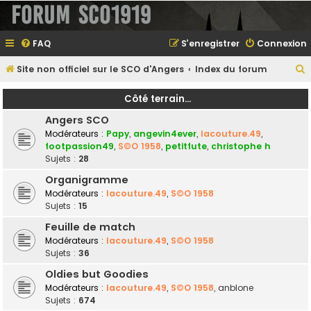
Forum SCO1919
FAQ
S’enregistrer
Connexion
Site non officiel sur le SCO d'Angers
Index du forum
e
Côté terrain...
Angers SCO
Modérateurs :
Papy
,
angevin4ever
,
lacouture.49
,
e
footpassion49
,
S©O 1958
,
petitfute
,
christophe h
Sujets :
28
r
Organigramme
Modérateurs :
lacouture.49
,
S©O 1958
Sujets :
15
e
Feuille de match
r
Modérateurs :
lacouture.49
,
S©O 1958
Sujets :
36
Oldies but Goodies
Modérateurs :
lacouture.49
,
S©O 1958
,
anblone
Sujets :
674