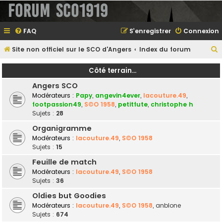
Forum SCO1919
FAQ
S’enregistrer
Connexion
Site non officiel sur le SCO d'Angers
Index du forum
e
Côté terrain...
Angers SCO
Modérateurs :
Papy
,
angevin4ever
,
lacouture.49
,
e
footpassion49
,
S©O 1958
,
petitfute
,
christophe h
Sujets :
28
r
Organigramme
Modérateurs :
lacouture.49
,
S©O 1958
Sujets :
15
e
Feuille de match
r
Modérateurs :
lacouture.49
,
S©O 1958
Sujets :
36
Oldies but Goodies
Modérateurs :
lacouture.49
,
S©O 1958
,
anblone
Sujets :
674