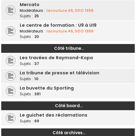
Mercato
Modérateurs :
lacouture.49
,
S©O 1958
Sujets :
25
Le centre de formation : U9 à U19
Modérateurs :
lacouture.49
,
S©O 1958
Sujets :
20
Côté tribune...
Les travées de Raymond-Kopa
Sujets :
37
La tribune de presse et télévision
Sujets :
10
La buvette du Sporting
Sujets :
381
Côté board...
Le guichet des réclamations
Sujets :
69
Côté archives...