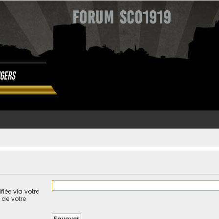
Forum SCO1919
iée via votre
 de votre