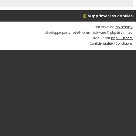
Supprimer les cookies
Flat Style by
Ian Bradley
Développé par
phpBB
® Forum Software © phpBB Limited
Traduit par
phpBB-fr.com
Confidentialité
|
Conditions