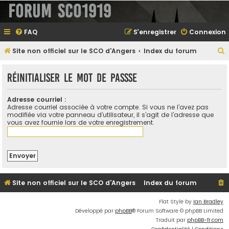
Forum SCO1919
FAQ
S’enregistrer
Connexion
Site non officiel sur le SCO d'Angers
Index du forum
e
Réinitialiser le mot de passse
Adresse courriel :
e
Adresse courriel associée à votre compte. Si vous ne l’avez pas
modifiée via votre panneau d’utilisateur, il s’agit de l’adresse que
r
vous avez fournie lors de votre enregistrement.
e
r
Site non officiel sur le SCO d'Angers
Index du forum
Flat Style by
Ian Bradley
Développé par
phpBB
® Forum Software © phpBB Limited
Traduit par
phpBB-fr.com