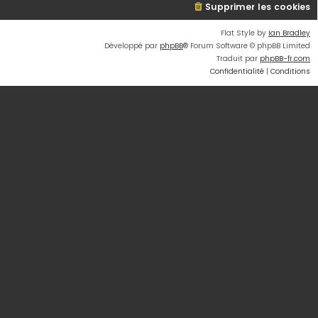
Supprimer les cookies
Flat Style by
Ian Bradley
Développé par
phpBB
® Forum Software © phpBB Limited
Traduit par
phpBB-fr.com
Confidentialité
|
Conditions