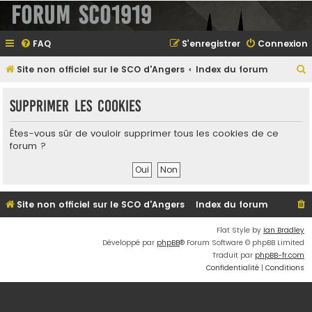
Forum SCO1919
FAQ
S’enregistrer
Connexion
Site non officiel sur le SCO d'Angers
Index du forum
e
Supprimer les cookies
Êtes-vous sûr de vouloir supprimer tous les cookies de ce
e
forum ?
r
Site non officiel sur le SCO d'Angers
Index du forum
e
Flat Style by
Ian Bradley
r
Développé par
phpBB
® Forum Software © phpBB Limited
Traduit par
phpBB-fr.com
Confidentialité
|
Conditions