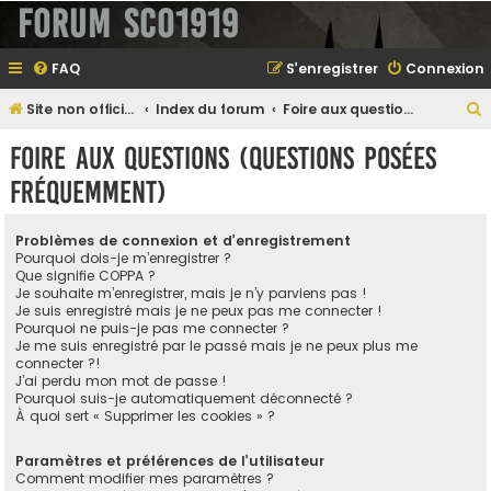
Forum SCO1919
FAQ
S’enregistrer
Connexion
Site non officiel sur le SCO d'Angers
Index du forum
Foire aux questions (Questions posées fréquemment)
e
Foire aux questions (Questions posées
fréquemment)
e
Problèmes de connexion et d’enregistrement
r
Pourquoi dois-je m’enregistrer ?
Que signifie COPPA ?
Je souhaite m’enregistrer, mais je n’y parviens pas !
Je suis enregistré mais je ne peux pas me connecter !
Pourquoi ne puis-je pas me connecter ?
e
Je me suis enregistré par le passé mais je ne peux plus me
connecter ?!
r
J’ai perdu mon mot de passe !
Pourquoi suis-je automatiquement déconnecté ?
À quoi sert « Supprimer les cookies » ?
Paramètres et préférences de l’utilisateur
Comment modifier mes paramètres ?