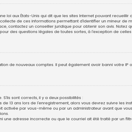
ne loi aux États-Unis qui dit que les sites Internet pouvant recueill
collecte de ces informations permettant d’identifier un mineur de mo
lace, contactez un conseiller juridique pour obtenir son avis. Notez
s pour des questions légales de toutes sortes, à l’exception de cell
ation de nouveaux comptes. Il peut également avoir banni votre IP ou 
S’ils sont corrects, il y a deux possibilités :
s de 13 ans lors de l’enregistrement, alors vous devrez suivre les in
t activée par vous-même ou par un administrateur avant que vous p
ions.
i une adresse incorrecte ou que le courriel ait été traité par un filt