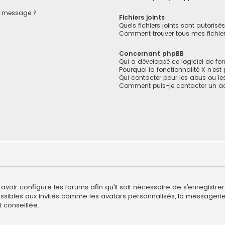
de message ?
Fichiers joints
Quels fichiers joints sont autorisé
Comment trouver tous mes fichiers
Concernant phpBB
Qui a développé ce logiciel de fo
Pourquoi la fonctionnalité X n’est
Qui contacter pour les abus ou l
Comment puis-je contacter un ad
avoir configuré les forums afin qu’il soit nécessaire de s’enregistre
sibles aux invités comme les avatars personnalisés, la messagerie 
 conseillée.