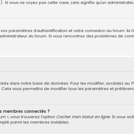
). Si vous ne voyez pas cette case, cela signifie qu’un administrateu
s paramètres d’authentification et votre connexion au forum. Ils fou
n administrateur du forum. Si vous rencontrez des problèmes de con
ockés dans notre base de données. Pour les modifier, accédez au
P
). Cela vous permettra de modifier tous les paramètres et préfére
es membres connectés ?
um », vous trouverez l’option
Cacher mon statut en ligne
. Si vous ac
pté parmi les membres invisibles.