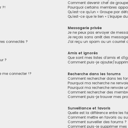
Comment devenir chef de groupe
r ?!
Pourquoi certains membres appara
Qu’est-ce qu’un « Groupe par défa
Qu’est-ce que le lien « L’équipe d
Messagerie privée
Je ne peux pas envoyer de messa
Je reçois sans arrêt des messages
es connectés ?
J’ai reçu un spam ou un courriel
Amis et ignorés
Que sont mes listes d’amis et d’i
ur ?
Comment puis-je ajouter/supprime
 me connecter !?
Recherche dans les forums
Comment rechercher dans les fo
Pourquoi ma recherche ne renvoie
Pourquoi ma recherche renvoie u
Comment rechercher des membr
Comment puis-je trouver mes pro
Surveillance et favoris
Quelle est la différence entre les f
Comment mettre en favoris ou surv
Comment surveiller des forums ?
Comment puis-je supprimer mes s