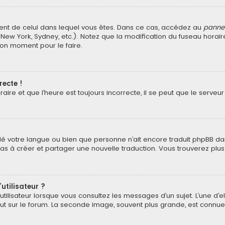
fférent de celui dans lequel vous êtes. Dans ce cas, accédez au
pannea
 New York, Sydney, etc.). Notez que la modification du fuseau horai
bon moment pour le faire.
recte !
ire et que l’heure est toujours incorrecte, il se peut que le serveu
stallé votre langue ou bien que personne n’ait encore traduit phpBB
z pas à créer et partager une nouvelle traduction. Vous trouverez plus
utilisateur ?
tilisateur lorsque vous consultez les messages d’un sujet. L’une d’
t sur le forum. La seconde image, souvent plus grande, est connu