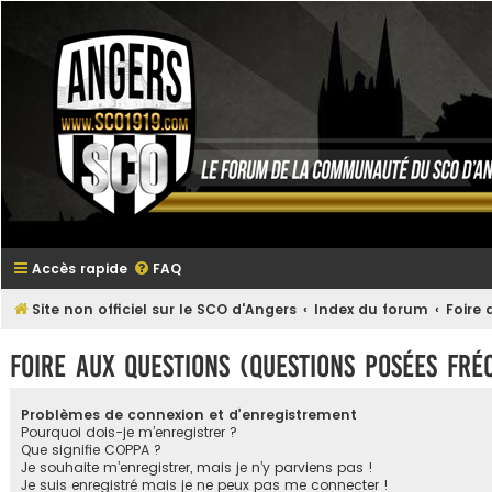
Accès rapide
FAQ
Site non officiel sur le SCO d'Angers
Index du forum
Foire
Foire aux questions (Questions posées fr
Problèmes de connexion et d’enregistrement
Pourquoi dois-je m’enregistrer ?
Que signifie COPPA ?
Je souhaite m’enregistrer, mais je n’y parviens pas !
Je suis enregistré mais je ne peux pas me connecter !