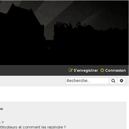
S’enregistrer
Connexion
Recher
Re
es
s ?
utilisateurs et comment les rejoindre ?