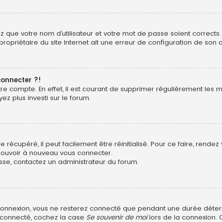
z que votre nom d’utilisateur et votre mot de passe soient corrects. 
opriétaire du site Internet ait une erreur de configuration de son côt
connecter ?!
otre compte. En effet, il est courant de supprimer régulièrement les
ez plus investi sur le forum.
récupéré, il peut facilement être réinitialisé. Pour ce faire, rende
 pouvoir à nouveau vous connecter.
asse, contactez un administrateur du forum.
connexion, vous ne resterez connecté que pendant une durée déter
r connecté, cochez la case
Se souvenir de moi
lors de la connexion. 