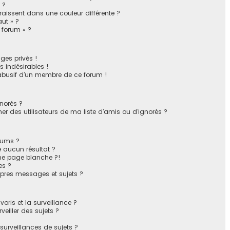
 ?
issent dans une couleur différente ?
ut » ?
u forum » ?
ges privés !
 indésirables !
 abusif d’un membre de ce forum !
gnorés ?
r des utilisateurs de ma liste d’amis ou d’ignorés ?
rums ?
 aucun résultat ?
ne page blanche ?!
es ?
pres messages et sujets ?
avoris et la surveillance ?
eiller des sujets ?
urveillances de sujets ?