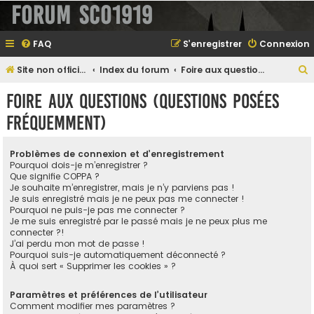
Forum SCO1919
FAQ
S’enregistrer
Connexion
Site non officiel sur le SCO d'Angers
Index du forum
Foire aux questions (Questions posées fréquemment)
e
Foire aux questions (Questions posées
fréquemment)
e
Problèmes de connexion et d’enregistrement
r
Pourquoi dois-je m’enregistrer ?
Que signifie COPPA ?
Je souhaite m’enregistrer, mais je n’y parviens pas !
Je suis enregistré mais je ne peux pas me connecter !
Pourquoi ne puis-je pas me connecter ?
e
Je me suis enregistré par le passé mais je ne peux plus me
connecter ?!
r
J’ai perdu mon mot de passe !
Pourquoi suis-je automatiquement déconnecté ?
À quoi sert « Supprimer les cookies » ?
Paramètres et préférences de l’utilisateur
Comment modifier mes paramètres ?