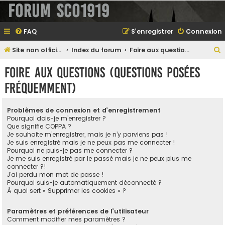
Forum SCO1919
FAQ
S’enregistrer
Connexion
Site non officiel sur le SCO d'Angers
Index du forum
Foire aux questions (Questions posées fréquemment)
e
Foire aux questions (Questions posées
fréquemment)
e
Problèmes de connexion et d’enregistrement
r
Pourquoi dois-je m’enregistrer ?
Que signifie COPPA ?
Je souhaite m’enregistrer, mais je n’y parviens pas !
Je suis enregistré mais je ne peux pas me connecter !
Pourquoi ne puis-je pas me connecter ?
e
Je me suis enregistré par le passé mais je ne peux plus me
connecter ?!
r
J’ai perdu mon mot de passe !
Pourquoi suis-je automatiquement déconnecté ?
À quoi sert « Supprimer les cookies » ?
Paramètres et préférences de l’utilisateur
Comment modifier mes paramètres ?