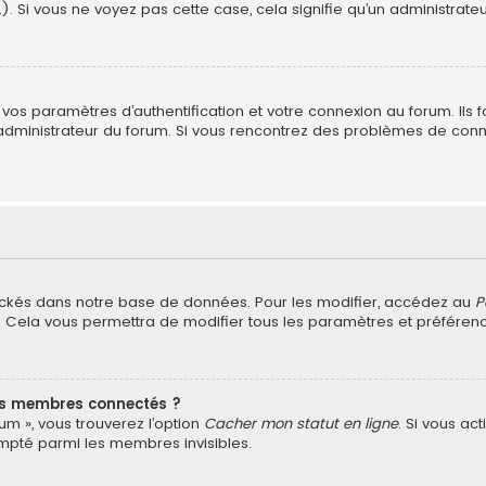
). Si vous ne voyez pas cette case, cela signifie qu’un administrateu
s paramètres d’authentification et votre connexion au forum. Ils fou
n administrateur du forum. Si vous rencontrez des problèmes de con
ockés dans notre base de données. Pour les modifier, accédez au
P
). Cela vous permettra de modifier tous les paramètres et préfére
es membres connectés ?
um », vous trouverez l’option
Cacher mon statut en ligne
. Si vous ac
pté parmi les membres invisibles.