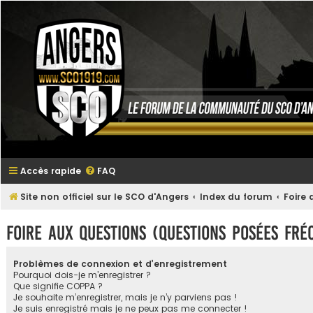
Accès rapide
FAQ
Site non officiel sur le SCO d'Angers
Index du forum
Foire
Foire aux questions (Questions posées fr
Problèmes de connexion et d’enregistrement
Pourquoi dois-je m’enregistrer ?
Que signifie COPPA ?
Je souhaite m’enregistrer, mais je n’y parviens pas !
Je suis enregistré mais je ne peux pas me connecter !