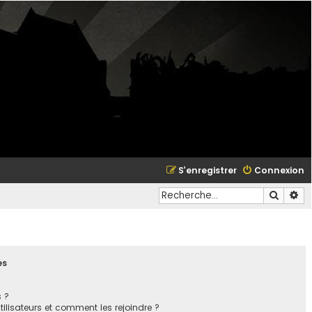
S’enregistrer
Connexion
Recher
Re
es
s ?
utilisateurs et comment les rejoindre ?