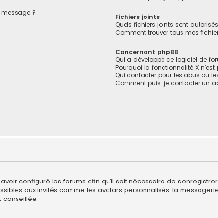
de message ?
Fichiers joints
Quels fichiers joints sont autorisé
Comment trouver tous mes fichiers
Concernant phpBB
Qui a développé ce logiciel de fo
Pourquoi la fonctionnalité X n’est
Qui contacter pour les abus ou l
Comment puis-je contacter un ad
avoir configuré les forums afin qu’il soit nécessaire de s’enregistre
sibles aux invités comme les avatars personnalisés, la messagerie 
 conseillée.