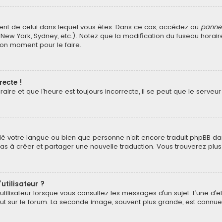
fférent de celui dans lequel vous êtes. Dans ce cas, accédez au
pannea
 New York, Sydney, etc.). Notez que la modification du fuseau horai
bon moment pour le faire.
recte !
ire et que l’heure est toujours incorrecte, il se peut que le serveu
stallé votre langue ou bien que personne n’ait encore traduit phpBB
z pas à créer et partager une nouvelle traduction. Vous trouverez plus
utilisateur ?
tilisateur lorsque vous consultez les messages d’un sujet. L’une d’
t sur le forum. La seconde image, souvent plus grande, est connu