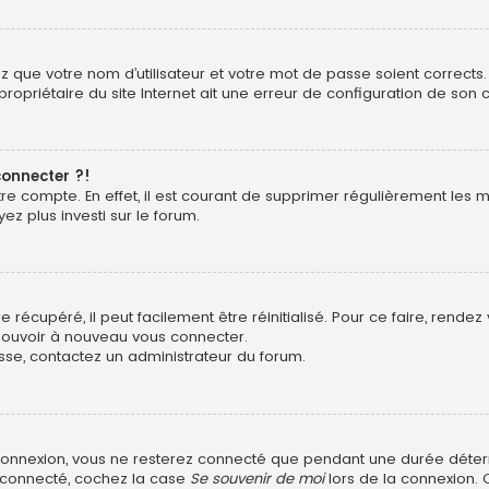
z que votre nom d’utilisateur et votre mot de passe soient corrects. 
opriétaire du site Internet ait une erreur de configuration de son côt
connecter ?!
otre compte. En effet, il est courant de supprimer régulièrement les
ez plus investi sur le forum.
récupéré, il peut facilement être réinitialisé. Pour ce faire, rende
 pouvoir à nouveau vous connecter.
asse, contactez un administrateur du forum.
connexion, vous ne resterez connecté que pendant une durée déter
r connecté, cochez la case
Se souvenir de moi
lors de la connexion. 