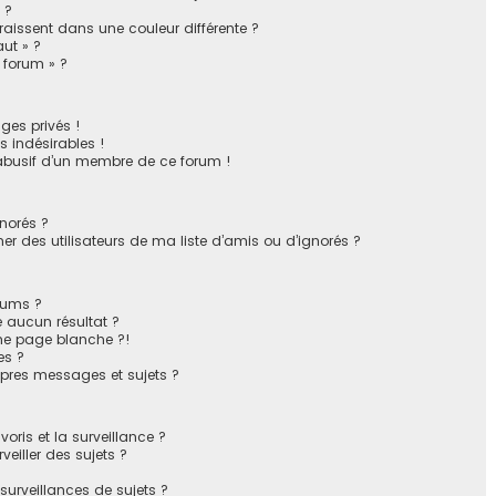
 ?
issent dans une couleur différente ?
ut » ?
u forum » ?
ges privés !
 indésirables !
 abusif d’un membre de ce forum !
gnorés ?
r des utilisateurs de ma liste d’amis ou d’ignorés ?
rums ?
 aucun résultat ?
ne page blanche ?!
es ?
pres messages et sujets ?
avoris et la surveillance ?
eiller des sujets ?
urveillances de sujets ?