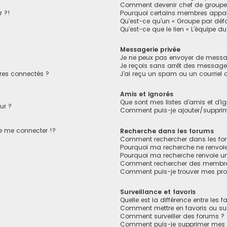
Comment devenir chef de groupe
r ?!
Pourquoi certains membres appara
Qu’est-ce qu’un « Groupe par défa
Qu’est-ce que le lien « L’équipe d
Messagerie privée
Je ne peux pas envoyer de messa
Je reçois sans arrêt des messages
es connectés ?
J’ai reçu un spam ou un courriel
Amis et ignorés
Que sont mes listes d’amis et d’i
ur ?
Comment puis-je ajouter/supprime
 me connecter !?
Recherche dans les forums
Comment rechercher dans les fo
Pourquoi ma recherche ne renvoie
Pourquoi ma recherche renvoie u
Comment rechercher des membr
Comment puis-je trouver mes pro
Surveillance et favoris
Quelle est la différence entre les f
Comment mettre en favoris ou surv
Comment surveiller des forums ?
Comment puis-je supprimer mes s