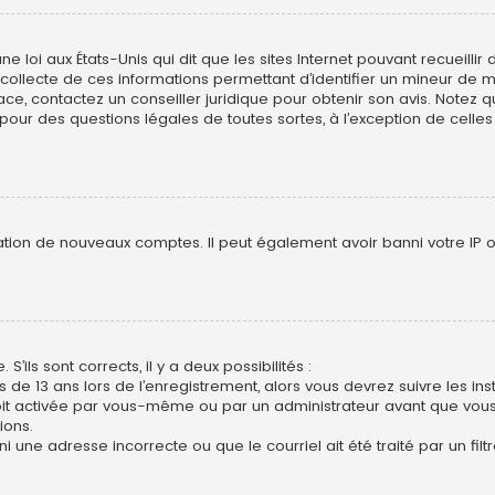
ne loi aux États-Unis qui dit que les sites Internet pouvant recueill
collecte de ces informations permettant d’identifier un mineur de mo
lace, contactez un conseiller juridique pour obtenir son avis. Notez
s pour des questions légales de toutes sortes, à l’exception de cell
ation de nouveaux comptes. Il peut également avoir banni votre IP ou 
S’ils sont corrects, il y a deux possibilités :
s de 13 ans lors de l’enregistrement, alors vous devrez suivre les in
t activée par vous-même ou par un administrateur avant que vous p
ions.
i une adresse incorrecte ou que le courriel ait été traité par un filt