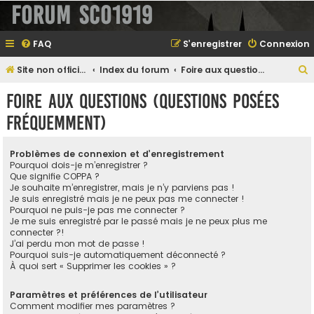
Forum SCO1919
FAQ
S’enregistrer
Connexion
Site non officiel sur le SCO d'Angers
Index du forum
Foire aux questions (Questions posées fréquemment)
e
Foire aux questions (Questions posées
fréquemment)
e
Problèmes de connexion et d’enregistrement
r
Pourquoi dois-je m’enregistrer ?
Que signifie COPPA ?
Je souhaite m’enregistrer, mais je n’y parviens pas !
Je suis enregistré mais je ne peux pas me connecter !
Pourquoi ne puis-je pas me connecter ?
e
Je me suis enregistré par le passé mais je ne peux plus me
connecter ?!
r
J’ai perdu mon mot de passe !
Pourquoi suis-je automatiquement déconnecté ?
À quoi sert « Supprimer les cookies » ?
Paramètres et préférences de l’utilisateur
Comment modifier mes paramètres ?