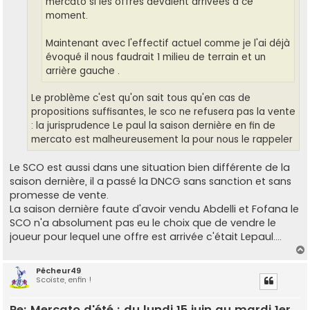
mercato si les offres devaient arrivées a ce
moment.
Maintenant avec l'effectif actuel comme je l'ai déjà
évoqué il nous faudrait 1 milieu de terrain et un
arrière gauche .
Le problème c'est qu'on sait tous qu'en cas de
propositions suffisantes, le sco ne refusera pas la vente
: la jurisprudence Le paul la saison dernière en fin de
mercato est malheureusement la pour nous le rappeler
Le SCO est aussi dans une situation bien différente de la
saison dernière, il a passé la DNCG sans sanction et sans
promesse de vente.
La saison dernière faute d'avoir vendu Abdelli et Fofana le
SCO n'a absolument pas eu le choix que de vendre le
joueur pour lequel une offre est arrivée c'était Lepaul....
Pêcheur49
Scoïste, enfin !
t
Re: Mercato d'été : du lundi 15 juin au mardi 1er