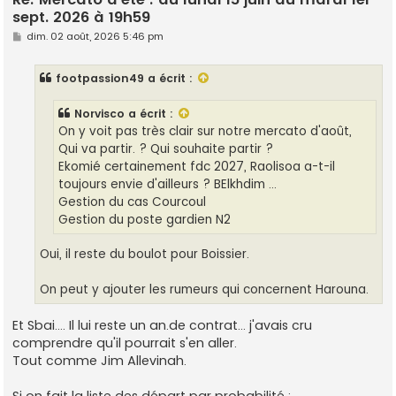
sept. 2026 à 19h59
M
dim. 02 août, 2026 5:46 pm
e
s
s
footpassion49
a écrit :
a
g
e
Norvisco
a écrit :
On y voit pas très clair sur notre mercato d'août,
Qui va partir. ? Qui souhaite partir ?
Ekomié certainement fdc 2027, Raolisoa a-t-il
toujours envie d'ailleurs ? BElkhdim ...
Gestion du cas Courcoul
Gestion du poste gardien N2
Oui, il reste du boulot pour Boissier.
On peut y ajouter les rumeurs qui concernent Harouna.
Et Sbai.... Il lui reste un an.de contrat... j'avais cru
comprendre qu'il pourrait s'en aller.
Tout comme Jim Allevinah.
Si on fait la liste des départ par probabilité :