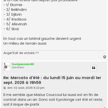
- 1/ Ekomie
- 2/ Belkhdim
- 3/ Djibrin
- 4/ Raolisoa
- 5/ Allevinah
- 6/ Sbai
En tout cas un latéral gauche devient urgent.
Un milieu de terrain aussi.
Anger'Soif de victoire !!!
footpassion49
Donateur
t
Re: Mercato d'été : du lundi 15 juin au mardi 1er
sept. 2026 à 19h59
M
dim. 02 août, 2026 8:22 pm
e
s
Il me semble que Marius Courcoul lui aussi est en fin de
s
contrat dans un an. Donc soit il prolonge cet été et reste,
a
g
soit il risque de partir.
e