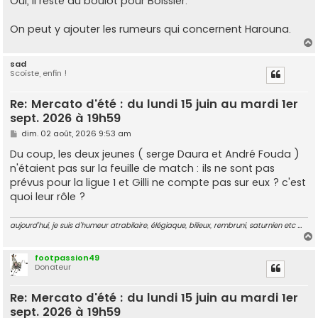
Oui, il reste du boulot pour Boissier.
On peut y ajouter les rumeurs qui concernent Harouna.
sad
Scoïste, enfin !
t
Re: Mercato d'été : du lundi 15 juin au mardi 1er
sept. 2026 à 19h59
M
dim. 02 août, 2026 9:53 am
e
s
Du coup, les deux jeunes ( serge Daura et André Fouda )
s
n'étaient pas sur la feuille de match : ils ne sont pas
a
g
prévus pour la ligue 1 et Gilli ne compte pas sur eux ? c'est
e
quoi leur rôle ?
aujourd'hui, je suis d'humeur atrabilaire, élégiaque, bilieux, rembruni, saturnien etc ...
footpassion49
Donateur
t
Re: Mercato d'été : du lundi 15 juin au mardi 1er
sept. 2026 à 19h59