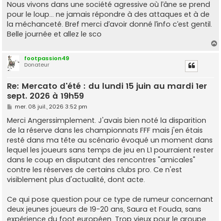
Nous vivons dans une société agressive où l’âne se prend
pour le loup… ne jamais répondre à des attaques et à de
la méchanceté. Bref merci d’avoir donné l’info c’est gentil.
Belle journée et allez le sco
footpassion49
Donateur
t
Re: Mercato d'été : du lundi 15 juin au mardi 1er
sept. 2026 à 19h59
M
mer. 08 juil., 2026 3:52 pm
e
s
Merci Angerssimplement. J'avais bien noté la disparition
s
de la réserve dans les championnats FFF mais j'en étais
a
g
resté dans ma tête au scénario évoqué un moment dans
e
lequel les joueurs sans temps de jeu en L1 pourraient rester
dans le coup en disputant des rencontres "amicales"
contre les réserves de certains clubs pro. Ce n'est
visiblement plus d'actualité, dont acte.
Ce qui pose question pour ce type de rumeur concernant
deux jeunes joueurs de 19-20 ans, Saura et Fouda, sans
expérience du foot européen. Trop vieux pour le groupe