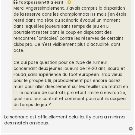
footpassion49
a écrit :
a
g
Merci Angerssimplement. J'avais compris la disparition
e
de la réserve dans les championnats FFF mais j'en étais
resté dans ma tête au scénario évoqué un moment
dans lequel les joueurs sans temps de jeu en L1
pourraient rester dans le coup en disputant des
rencontres "amicales" contre les réserves de certains
clubs pro. Ce n'est visiblement plus d'actualité, dont
acte.
Ce qui pose question pour ce type de rumeur
concernant deux jeunes joueurs de 19-20 ans, Saura et
Fouda, sans expérience du foot européen. Trop vieux
pour le groupe U19, probablement pas encore assez
mûrs pour aller directement sur les feuilles de match en
L1. Le nombre de contrats pro étant limité à environ 25,
quel sera leur contrat et comment pourront ils acquérir
du temps de jeu ?
Le scénario est officiellement celui la, il y aura a minima
des match amicaux.