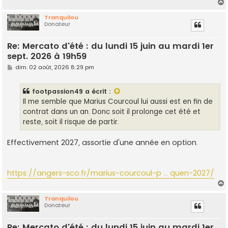
Tranquilou
Donateur
t
Re: Mercato d'été : du lundi 15 juin au mardi 1er
sept. 2026 à 19h59
M
dim. 02 août, 2026 8:29 pm
e
s
s
footpassion49
a écrit :
a
g
Il me semble que Marius Courcoul lui aussi est en fin de
e
contrat dans un an. Donc soit il prolonge cet été et
reste, soit il risque de partir.
Effectivement 2027, assortie d'une année en option.
https://angers-sco.fr/marius-courcoul-p ... quen-2027/
Tranquilou
Donateur
t
Re: Mercato d'été : du lundi 15 juin au mardi 1er