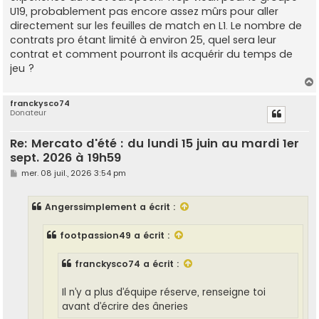
U19, probablement pas encore assez mûrs pour aller
directement sur les feuilles de match en L1. Le nombre de
contrats pro étant limité à environ 25, quel sera leur
contrat et comment pourront ils acquérir du temps de
jeu ?
franckysco74
Donateur
t
Re: Mercato d'été : du lundi 15 juin au mardi 1er
sept. 2026 à 19h59
M
mer. 08 juil., 2026 3:54 pm
e
s
s
Angerssimplement
a écrit :
a
g
e
footpassion49
a écrit :
franckysco74
a écrit :
Il n’y a plus d’équipe réserve, renseigne toi
avant d’écrire des âneries