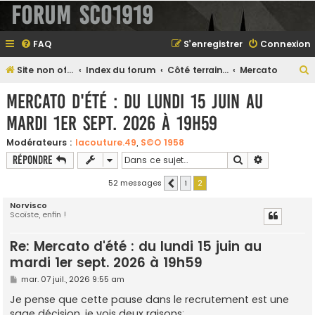
Forum SCO1919
FAQ
S’enregistrer
Connexion
Site non officiel sur le SCO d'Angers
Index du forum
Côté terrain...
Mercato
e
Mercato d'été : du lundi 15 juin au
mardi 1er sept. 2026 à 19h59
e
Modérateurs :
lacouture.49
,
S©O 1958
Rechercher
Recherche 
Répondre
r
52 messages
1
2
Précédente
Norvisco
Scoïste, enfin !
e
r
Re: Mercato d'été : du lundi 15 juin au
mardi 1er sept. 2026 à 19h59
M
mar. 07 juil., 2026 9:55 am
e
s
Je pense que cette pause dans le recrutement est une
s
sage décision, je vois deux raisons: