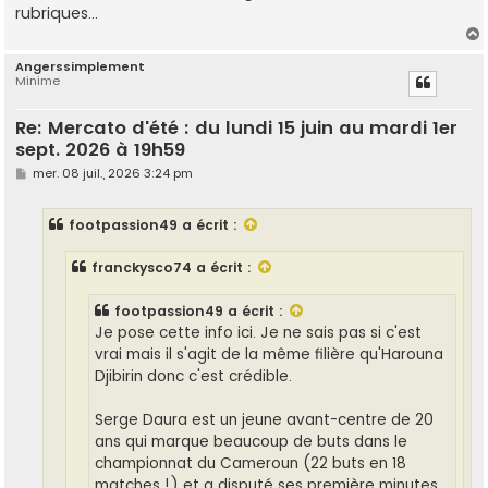
rubriques...
Angerssimplement
Minime
t
Re: Mercato d'été : du lundi 15 juin au mardi 1er
sept. 2026 à 19h59
M
mer. 08 juil., 2026 3:24 pm
e
s
s
footpassion49
a écrit :
a
g
e
franckysco74
a écrit :
footpassion49
a écrit :
Je pose cette info ici. Je ne sais pas si c'est
vrai mais il s'agit de la même filière qu'Harouna
Djibirin donc c'est crédible.
Serge Daura est un jeune avant-centre de 20
ans qui marque beaucoup de buts dans le
championnat du Cameroun (22 buts en 18
matches !) et a disputé ses première minutes