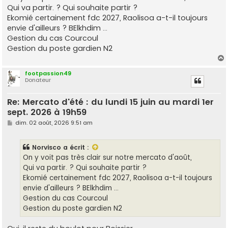
s
Qui va partir. ? Qui souhaite partir ?
a
g
Ekomié certainement fdc 2027, Raolisoa a-t-il toujours
e
envie d'ailleurs ? BElkhdim ...
Gestion du cas Courcoul
Gestion du poste gardien N2
footpassion49
Donateur
t
Re: Mercato d'été : du lundi 15 juin au mardi 1er
sept. 2026 à 19h59
M
dim. 02 août, 2026 9:51 am
e
s
s
Norvisco
a écrit :
a
g
On y voit pas très clair sur notre mercato d'août,
e
Qui va partir. ? Qui souhaite partir ?
Ekomié certainement fdc 2027, Raolisoa a-t-il toujours
envie d'ailleurs ? BElkhdim ...
Gestion du cas Courcoul
Gestion du poste gardien N2