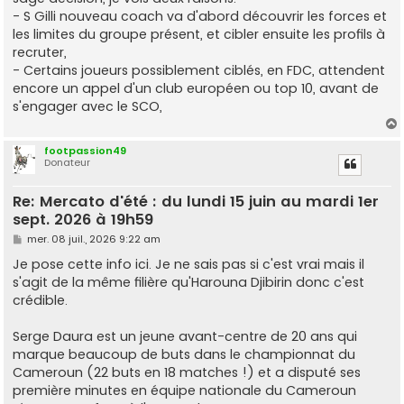
a
g
- S Gilli nouveau coach va d'abord découvrir les forces et
e
les limites du groupe présent, et cibler ensuite les profils à
recruter,
- Certains joueurs possiblement ciblés, en FDC, attendent
encore un appel d'un club européen ou top 10, avant de
s'engager avec le SCO,
footpassion49
Donateur
t
Re: Mercato d'été : du lundi 15 juin au mardi 1er
sept. 2026 à 19h59
M
mer. 08 juil., 2026 9:22 am
e
s
Je pose cette info ici. Je ne sais pas si c'est vrai mais il
s
s'agit de la même filière qu'Harouna Djibirin donc c'est
a
g
crédible.
e
Serge Daura est un jeune avant-centre de 20 ans qui
marque beaucoup de buts dans le championnat du
Cameroun (22 buts en 18 matches !) et a disputé ses
première minutes en équipe nationale du Cameroun