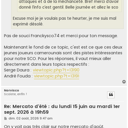
attaques et à de la méchanceté. Bref merci d’avoir
donné l’info c’est gentil. Belle journée et allez le sco
Excuse moi je je voulais pas te heurter, je me suis mal
exprimé désolé.
Pas de souci Franckysco74 et merci pour ton message.
Maintenant le fond de ce topic, c'est est ce que ces deux
jeunes joueurs camerounais sont des pistes intéressantes
pour notre SCO. Pour les réponses, il vaut mieux aller
directement dans leurs topics respectifs :
Serge Daura :
viewtopic.php?t=13190
André Fouda :
viewtopic.php?t=13191
Norvisco
Scoïste, enfin !
t
Re: Mercato d'été : du lundi 15 juin au mardi 1er
sept. 2026 à 19h59
M
dim. 02 août, 2026 9:47 am
e
s
On y voit pas très clair sur notre mercato d'août,