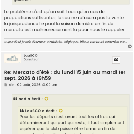
Le problème c'est qu'on sait tous qu'en cas de
propositions suffisantes, le sco ne refusera pas la vente :
la jurisprudence Le paul la saison dernière en fin de
mercato est malheureusement la pour nous le rappeler
aujourd'hui, je suis d'humeur atrabilaire, élégiaque, bilieux, rembruni, saturnien etc ...
LauSCO
Donateur
t
Re: Mercato d'été : du lundi 15 juin au mardi 1er
sept. 2026 à 19h59
M
dim. 02 août, 2026 10:09 am
e
s
s
sad
a écrit :
a
g
e
LauSCO
a écrit :
Pour les départs c'est avant tout les offres qui
détermineront qui part qui reste, il faut simplement
espérer que le club puisse être ferme en fin de