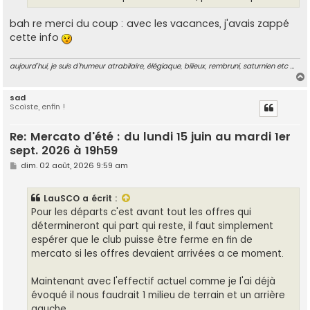
bah re merci du coup : avec les vacances, j'avais zappé
cette info
aujourd'hui, je suis d'humeur atrabilaire, élégiaque, bilieux, rembruni, saturnien etc ...
sad
Scoïste, enfin !
t
Re: Mercato d'été : du lundi 15 juin au mardi 1er
sept. 2026 à 19h59
M
dim. 02 août, 2026 9:59 am
e
s
s
LauSCO
a écrit :
a
g
Pour les départs c'est avant tout les offres qui
e
détermineront qui part qui reste, il faut simplement
espérer que le club puisse être ferme en fin de
mercato si les offres devaient arrivées a ce moment.
Maintenant avec l'effectif actuel comme je l'ai déjà
évoqué il nous faudrait 1 milieu de terrain et un arrière
gauche .