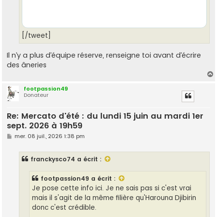
[/tweet]
Il n’y a plus d’équipe réserve, renseigne toi avant d’écrire
des âneries
footpassion49
Donateur
t
Re: Mercato d'été : du lundi 15 juin au mardi 1er
sept. 2026 à 19h59
M
mer. 08 juil., 2026 1:38 pm
e
s
s
franckysco74
a écrit :
a
g
e
footpassion49
a écrit :
Je pose cette info ici. Je ne sais pas si c'est vrai
mais il s'agit de la même filière qu'Harouna Djibirin
donc c'est crédible.