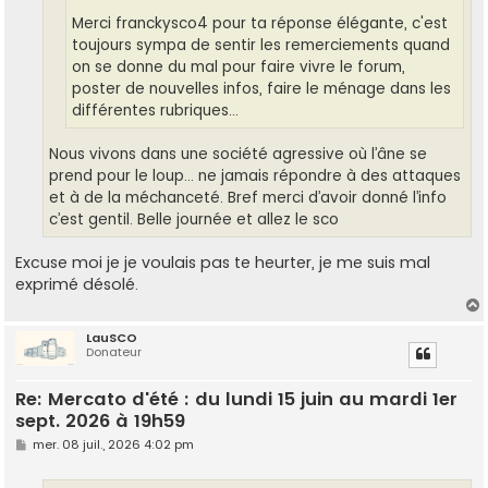
Merci franckysco4 pour ta réponse élégante, c'est
toujours sympa de sentir les remerciements quand
on se donne du mal pour faire vivre le forum,
poster de nouvelles infos, faire le ménage dans les
différentes rubriques...
Nous vivons dans une société agressive où l’âne se
prend pour le loup… ne jamais répondre à des attaques
et à de la méchanceté. Bref merci d’avoir donné l’info
c’est gentil. Belle journée et allez le sco
Excuse moi je je voulais pas te heurter, je me suis mal
exprimé désolé.
LauSCO
Donateur
t
Re: Mercato d'été : du lundi 15 juin au mardi 1er
sept. 2026 à 19h59
M
mer. 08 juil., 2026 4:02 pm
e
s
s