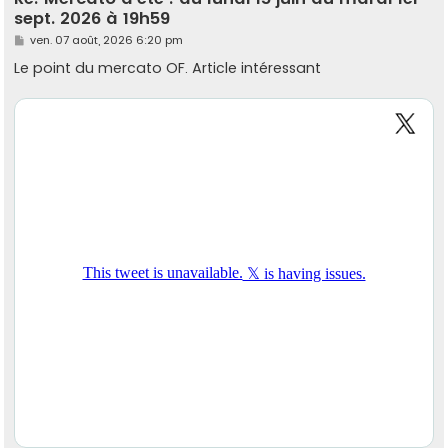
sept. 2026 à 19h59
M
ven. 07 août, 2026 6:20 pm
e
s
Le point du mercato OF. Article intéressant
s
a
g
e