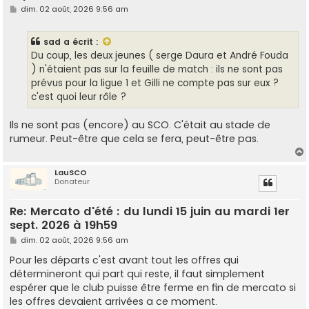
M
dim. 02 août, 2026 9:56 am
e
s
s
sad
a écrit :
a
g
Du coup, les deux jeunes ( serge Daura et André Fouda
e
) n'étaient pas sur la feuille de match : ils ne sont pas
prévus pour la ligue 1 et Gilli ne compte pas sur eux ?
c'est quoi leur rôle ?
Ils ne sont pas (encore) au SCO. C'était au stade de
rumeur. Peut-être que cela se fera, peut-être pas.
LauSCO
Donateur
t
Re: Mercato d'été : du lundi 15 juin au mardi 1er
sept. 2026 à 19h59
M
dim. 02 août, 2026 9:56 am
e
s
Pour les départs c'est avant tout les offres qui
s
détermineront qui part qui reste, il faut simplement
a
g
espérer que le club puisse être ferme en fin de mercato si
e
les offres devaient arrivées a ce moment.