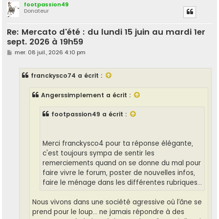
footpassion49
Donateur
t
Re: Mercato d'été : du lundi 15 juin au mardi 1er
sept. 2026 à 19h59
M
mer. 08 juil., 2026 4:10 pm
e
s
s
franckysco74
a écrit :
a
g
e
Angerssimplement
a écrit :
footpassion49
a écrit :
Merci franckysco4 pour ta réponse élégante,
c'est toujours sympa de sentir les
remerciements quand on se donne du mal pour
faire vivre le forum, poster de nouvelles infos,
faire le ménage dans les différentes rubriques...
Nous vivons dans une société agressive où l’âne se
prend pour le loup… ne jamais répondre à des