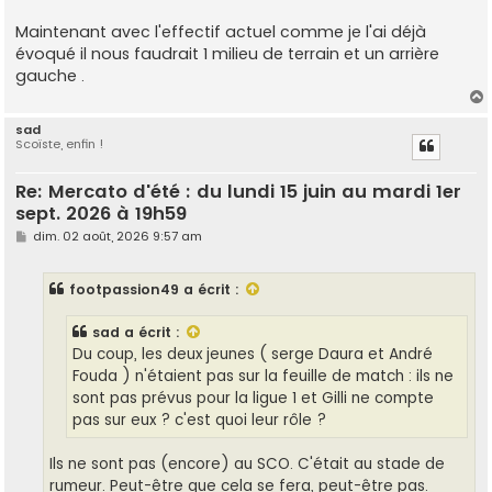
Maintenant avec l'effectif actuel comme je l'ai déjà
évoqué il nous faudrait 1 milieu de terrain et un arrière
gauche .
sad
Scoïste, enfin !
t
Re: Mercato d'été : du lundi 15 juin au mardi 1er
sept. 2026 à 19h59
M
dim. 02 août, 2026 9:57 am
e
s
s
footpassion49
a écrit :
a
g
e
sad
a écrit :
Du coup, les deux jeunes ( serge Daura et André
Fouda ) n'étaient pas sur la feuille de match : ils ne
sont pas prévus pour la ligue 1 et Gilli ne compte
pas sur eux ? c'est quoi leur rôle ?
Ils ne sont pas (encore) au SCO. C'était au stade de
rumeur. Peut-être que cela se fera, peut-être pas.