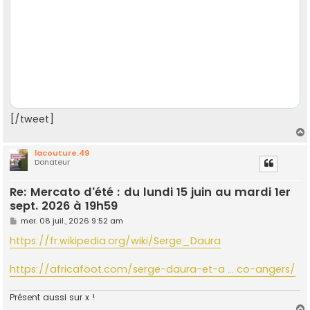
[/tweet]
lacouture.49
Donateur
t
Re: Mercato d'été : du lundi 15 juin au mardi 1er
sept. 2026 à 19h59
M
mer. 08 juil., 2026 9:52 am
e
s
https://fr.wikipedia.org/wiki/Serge_Daura
s
a
g
https://africafoot.com/serge-daura-et-a ... co-angers/
e
Présent aussi sur x !