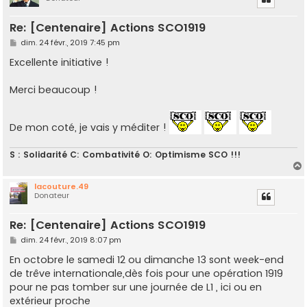
t
Re: [Centenaire] Actions SCO1919
M
dim. 24 févr., 2019 7:45 pm
e
s
Excellente initiative !
s
a
g
Merci beaucoup !
e
De mon coté, je vais y méditer !
S : Solidarité C: Combativité O: Optimisme SCO !!!
lacouture.49
Donateur
t
Re: [Centenaire] Actions SCO1919
M
dim. 24 févr., 2019 8:07 pm
e
s
En octobre le samedi 12 ou dimanche 13 sont week-end
s
de trêve internationale,dès fois pour une opération 1919
a
g
pour ne pas tomber sur une journée de L1 , ici ou en
e
extérieur proche