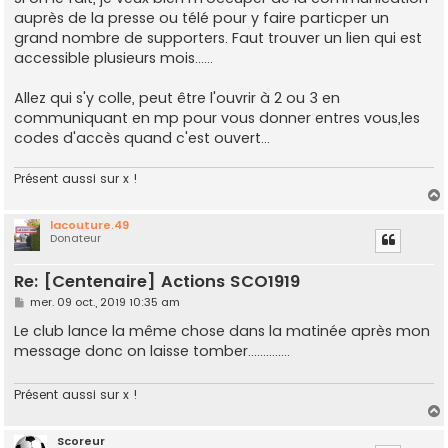
auprès de la presse ou télé pour y faire particper un
grand nombre de supporters. Faut trouver un lien qui est
accessible plusieurs mois......
Allez qui s'y colle, peut être l'ouvrir à 2 ou 3 en
communiquant en mp pour vous donner entres vous,les
codes d'accès quand c'est ouvert...
Présent aussi sur x !
lacouture.49
Donateur
t
Re: [Centenaire] Actions SCO1919
M
mer. 09 oct., 2019 10:35 am
e
s
Le club lance la même chose dans la matinée après mon
s
message donc on laisse tomber..............
a
g
e
Présent aussi sur x !
Scoreur