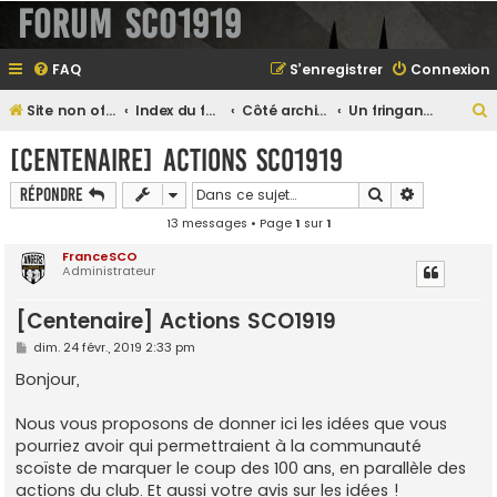
Forum SCO1919
FAQ
S’enregistrer
Connexion
Site non officiel sur le SCO d'Angers
Index du forum
Côté archives...
Un fringant centenaire
e
[Centenaire] Actions SCO1919
Rechercher
Recherche 
Répondre
13 messages • Page
1
sur
1
e
r
FranceSCO
Administrateur
[Centenaire] Actions SCO1919
e
M
dim. 24 févr., 2019 2:33 pm
e
r
s
Bonjour,
s
a
g
Nous vous proposons de donner ici les idées que vous
e
pourriez avoir qui permettraient à la communauté
scoïste de marquer le coup des 100 ans, en parallèle des
actions du club. Et aussi votre avis sur les idées !