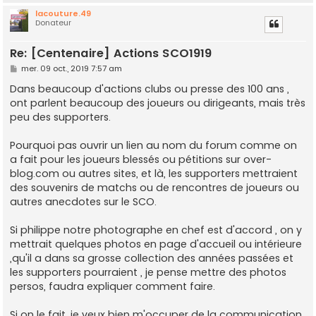
lacouture.49
Donateur
t
Re: [Centenaire] Actions SCO1919
M
mer. 09 oct., 2019 7:57 am
e
s
Dans beaucoup d'actions clubs ou presse des 100 ans ,
s
ont parlent beaucoup des joueurs ou dirigeants, mais très
a
g
peu des supporters.
e
Pourquoi pas ouvrir un lien au nom du forum comme on
a fait pour les joueurs blessés ou pétitions sur over-
blog.com ou autres sites, et là, les supporters mettraient
des souvenirs de matchs ou de rencontres de joueurs ou
autres anecdotes sur le SCO.
Si philippe notre photographe en chef est d'accord , on y
mettrait quelques photos en page d'accueil ou intérieure
,qu'il a dans sa grosse collection des années passées et
les supporters pourraient , je pense mettre des photos
persos, faudra expliquer comment faire.
Si on le fait, je veux bien m'occuper de la communication