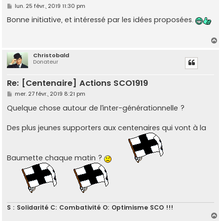
M
lun. 25 févr., 2019 11:30 pm
e
s
Bonne initiative, et intéressé par les idées proposées.
s
a
g
e
Christobald
Donateur
t
Re: [Centenaire] Actions SCO1919
M
mer. 27 févr., 2019 8:21 pm
e
s
Quelque chose autour de l’inter-générationnelle ?
s
a
g
Des plus jeunes supporters aux centenaires qui vont à la
e
Baumette chaque matin ?
S : Solidarité C: Combativité O: Optimisme SCO !!!