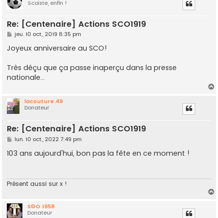
Scoïste, enfin !
t
Re: [Centenaire] Actions SCO1919
M
jeu. 10 oct., 2019 8:35 pm
e
s
Joyeux anniversaire au SCO!
s
a
g
Très déçu que ça passe inaperçu dans la presse
e
nationale...
lacouture.49
Donateur
t
Re: [Centenaire] Actions SCO1919
M
lun. 10 oct., 2022 7:49 pm
e
s
103 ans aujourd'hui, bon pas la fête en ce moment !
s
a
g
e
Présent aussi sur x !
S©O 1958
Donateur
t