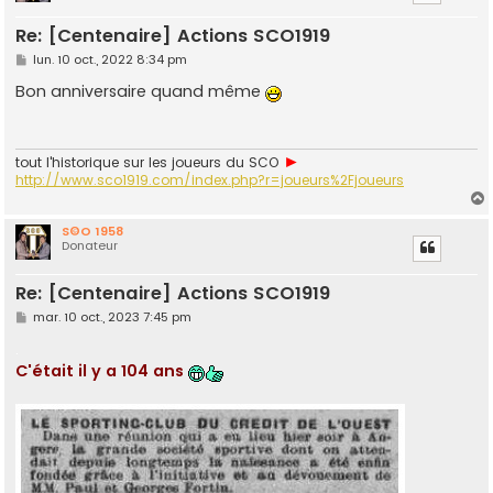
Re: [Centenaire] Actions SCO1919
M
lun. 10 oct., 2022 8:34 pm
e
s
Bon anniversaire quand même
s
a
g
e
►
tout l'historique sur les joueurs du SCO
http://www.sco1919.com/index.php?r=joueurs%2Fjoueurs
S©O 1958
Donateur
t
Re: [Centenaire] Actions SCO1919
M
mar. 10 oct., 2023 7:45 pm
e
s
.
s
C'était il y a 104 ans
a
g
e