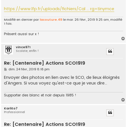
https://www.lfp.fr/uploads/fichiers/Cal ... rg=tinymce
Modifié en dernier par
lacouture.49
le mar. 26 févr., 2019 9:25 am, modifié
1 fois.
Présent aussi sur x !
vince971
Scoïste, enfin !
t
Re: [Centenaire] Actions SCO1919
M
dim. 24 févr., 2019 8:18 pm
e
s
Envoyer des photos en lien avec le SCO, de lieux éloignés
s
d'Angers. Si vous voyez qu'est-ce que je veux dire...
a
g
e
Supporter des blanc et noir depuis 1985 !
Karlito7
Professionnel
t
Re: [Centenaire] Actions SCO1919