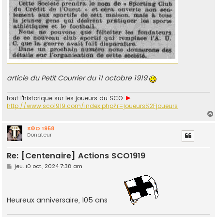
article du Petit Courrier du 11 octobre 1919
►
tout l'historique sur les joueurs du SCO
http://www.sco1919.com/index.php?r=joueurs%2Fjoueurs
S©O 1958
Donateur
t
Re: [Centenaire] Actions SCO1919
M
jeu. 10 oct., 2024 7:38 am
e
s
s
a
g
Heureux anniversaire, 105 ans
e