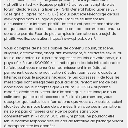
« phpBB Limited », « Équipes phpBB ») qui est un script libre de
forum, déclaré sous la licence «
GNU General Public License v2
»
(désigné ci-après par « GPL ») et qui peut être téléchargé depuis
www.phpbb.com
. Le logiciel phpBB facilite seulement les
discussions sur Internet. phpBB Limited n’est pas responsable de
ce que nous acceptons ou n’acceptons pas comme contenu ou
conduite permis. Pour de plus amples informations au sujet de
phpBB, veuillez consulter :
https://www.phpbb.com/
.
Vous acceptez de ne pas publier de contenu abusif, obscène,
vulgaire, diffamatoire, choquant, menaçant, à caractère sexuel ou
tout autre contenu qui peut transgresser les lois de votre pays, du
pays où « Forum SCO1919 » est hébergé ou les lois internationales.
Le faire peut vous mener à un bannissement immédiat et
permanent, avec une notification à votre fournisseur d’accès à
Internet si nous le jugeons nécessaire. Les adresses IP de tous les
messages sont enregistrées pour aider au renforcement de ces
conditions. Vous acceptez que « Forum SCO1919 » supprime,
modifie, déplace ou verrouille n’importe quel sujet lorsque nous
estimons que cela est nécessaire. En tant que membre, vous
acceptez que toutes les informations que vous avez saisies soient
stockées dans notre base de données. Bien que ces informations
ne soient pas diffusées à une tierce partie sans votre
consentement, ni « Forum SCO1919 », ni phpBB ne pourront être
tenus comme responsables en cas de tentative de piratage visant
à compromettre les données.