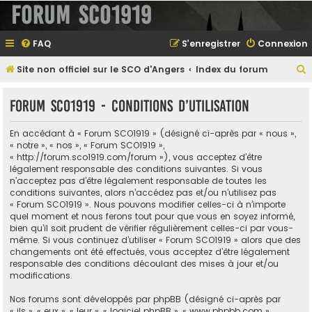
Forum SCO1919
FAQ
S’enregistrer
Connexion
Site non officiel sur le SCO d'Angers
Index du forum
e
Forum SCO1919 - Conditions d’utilisation
En accédant à « Forum SCO1919 » (désigné ci-après par « nous »,
e
« notre », « nos », « Forum SCO1919 »,
« http://forum.sco1919.com/forum »), vous acceptez d’être
r
légalement responsable des conditions suivantes. Si vous
n’acceptez pas d’être légalement responsable de toutes les
conditions suivantes, alors n’accédez pas et/ou n’utilisez pas
« Forum SCO1919 ». Nous pouvons modifier celles-ci à n’importe
e
quel moment et nous ferons tout pour que vous en soyez informé,
bien qu’il soit prudent de vérifier régulièrement celles-ci par vous-
r
même. Si vous continuez d’utiliser « Forum SCO1919 » alors que des
changements ont été effectués, vous acceptez d’être légalement
responsable des conditions découlant des mises à jour et/ou
modifications.
Nos forums sont développés par phpBB (désigné ci-après par
« ils », « eux », « leur », « logiciel phpBB », « www.phpbb.com »,