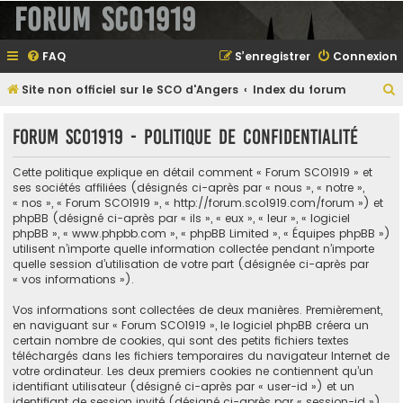
Forum SCO1919
FAQ
S’enregistrer
Connexion
Site non officiel sur le SCO d'Angers
Index du forum
e
Forum SCO1919 - Politique de confidentialité
Cette politique explique en détail comment « Forum SCO1919 » et
e
ses sociétés affiliées (désignés ci-après par « nous », « notre »,
« nos », « Forum SCO1919 », « http://forum.sco1919.com/forum ») et
r
phpBB (désigné ci-après par « ils », « eux », « leur », « logiciel
phpBB », « www.phpbb.com », « phpBB Limited », « Équipes phpBB »)
utilisent n’importe quelle information collectée pendant n’importe
quelle session d’utilisation de votre part (désignée ci-après par
e
« vos informations »).
r
Vos informations sont collectées de deux manières. Premièrement,
en naviguant sur « Forum SCO1919 », le logiciel phpBB créera un
certain nombre de cookies, qui sont des petits fichiers textes
téléchargés dans les fichiers temporaires du navigateur Internet de
votre ordinateur. Les deux premiers cookies ne contiennent qu’un
identifiant utilisateur (désigné ci-après par « user-id ») et un
identifiant de session invité (désigné ci-après par « session-id »),