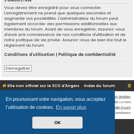
S’ENREGISTRER
Vous devez être enregistré pour vous connecter.
L’enregistrement ne prend que quelques secondes et
augmente vos possibilités. L’administrateur du forum peut
également accorder des permissions additionnelles aux
membres du forum. Avant de vous enregistrer, assurez-vous
d’avoir pris connaissance de nos conditions d’utilisation et de
notre politique de vie privée. Assurez-vous de bien lire tout le
règlement du forum.
Conditions d’utilisation
|
Politique de confidentialité
S’enregistrer
Site non officiel sur le SCO d'Angers
Index du forum
Flat Style by
Ian Bradley
En poursuivant votre navigation, vous acceptez
Développé par
phpBB
® Forum Software © phpBB Limited
l’utilisation de cookies.
En savoir plus
Traduit par
phpBB-fr.com
Confidentialité
|
Conditions
OK