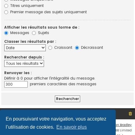
Titres uniquement
Premier message des sujets uniquement
Afficher les résultats sous forme de :
Messages
Sujets
Classer les résultats par :
Croissant
Décroissant
Rechercher depuis :
Renvoyer les :
Définir à 0 pour afficher l’intégralité du message.
premiers caractères des messages
Site non officiel sur le SCO d'Angers
Index du forum
En poursuivant votre navigation, vous acceptez
Flat Style by
Ian Bradley
l’utilisation de cookies.
En savoir plus
Développé par
phpBB
® Forum Software © phpBB Limited