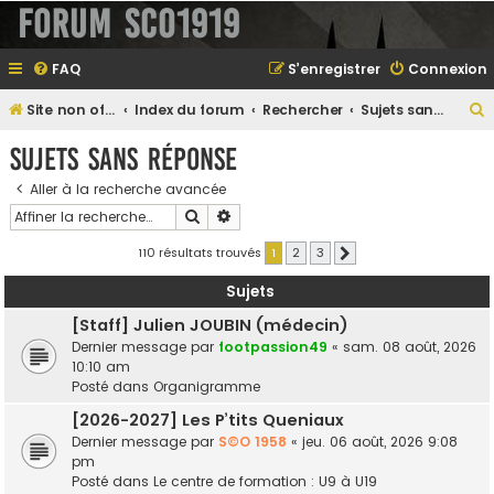
Forum SCO1919
FAQ
S’enregistrer
Connexion
Site non officiel sur le SCO d'Angers
Index du forum
Rechercher
Sujets sans réponse
e
Sujets sans réponse
Aller à la recherche avancée
Rechercher
Recherche avancée
e
r
110 résultats trouvés
1
2
3
Suivante
Sujets
[Staff] Julien JOUBIN (médecin)
e
Dernier message par
footpassion49
«
sam. 08 août, 2026
r
10:10 am
Posté dans
Organigramme
[2026-2027] Les P’tits Queniaux
Dernier message par
S©O 1958
«
jeu. 06 août, 2026 9:08
pm
Posté dans
Le centre de formation : U9 à U19