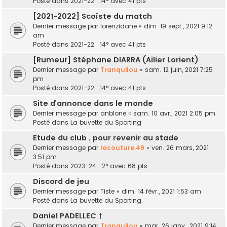
Posté dans
2021-22 : 14° avec 41 pts
[2021-2022] Scoïste du match
Dernier message par
lorenzidane
«
dim. 19 sept., 2021 9:12
am
Posté dans
2021-22 : 14° avec 41 pts
[Rumeur] Stéphane DIARRA (Ailier Lorient)
Dernier message par
Tranquilou
«
sam. 12 juin, 2021 7:25
pm
Posté dans
2021-22 : 14° avec 41 pts
Site d’annonce dans le monde
Dernier message par
anblone
«
sam. 10 avr., 2021 2:05 pm
Posté dans
La buvette du Sporting
Etude du club , pour revenir au stade
Dernier message par
lacouture.49
«
ven. 26 mars, 2021
3:51 pm
Posté dans
2023-24 : 2° avec 68 pts
Discord de jeu
Dernier message par
Tiste
«
dim. 14 févr., 2021 1:53 am
Posté dans
La buvette du Sporting
Daniel PADELLEC †
Dernier message par
Tranquilou
«
mar. 26 janv., 2021 9:14