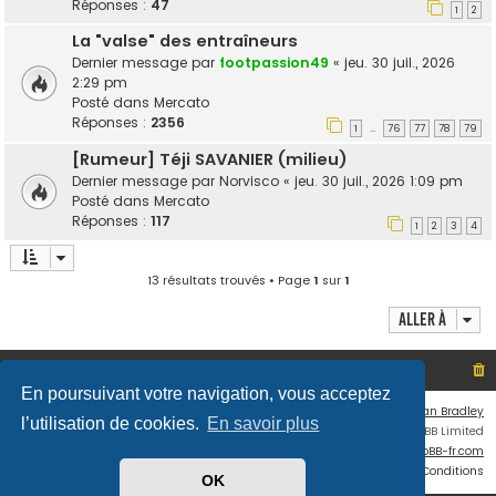
Réponses :
47
1
2
La "valse" des entraîneurs
Dernier message par
footpassion49
«
jeu. 30 juil., 2026
2:29 pm
Posté dans
Mercato
Réponses :
2356
1
76
77
78
79
…
[Rumeur] Téji SAVANIER (milieu)
Dernier message par
Norvisco
«
jeu. 30 juil., 2026 1:09 pm
Posté dans
Mercato
Réponses :
117
1
2
3
4
13 résultats trouvés • Page
1
sur
1
Aller à
Site non officiel sur le SCO d'Angers
Index du forum
En poursuivant votre navigation, vous acceptez
Flat Style by
Ian Bradley
l’utilisation de cookies.
En savoir plus
Développé par
phpBB
® Forum Software © phpBB Limited
Traduit par
phpBB-fr.com
Confidentialité
|
Conditions
OK