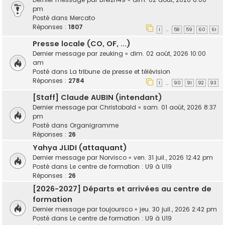
pm
Posté dans
Mercato
Réponses :
1807
1
58
59
60
61
…
Presse locale (CO, OF, ...)
Dernier message par
zeuking
«
dim. 02 août, 2026 10:00
am
Posté dans
La tribune de presse et télévision
Réponses :
2784
1
90
91
92
93
…
[Staff] Claude AUBIN (intendant)
Dernier message par
Christobald
«
sam. 01 août, 2026 8:37
pm
Posté dans
Organigramme
Réponses :
26
Yahya JLIDI (attaquant)
Dernier message par
Norvisco
«
ven. 31 juil., 2026 12:42 pm
Posté dans
Le centre de formation : U9 à U19
Réponses :
26
[2026-2027] Départs et arrivées au centre de
formation
Dernier message par
toujoursco
«
jeu. 30 juil., 2026 2:42 pm
Posté dans
Le centre de formation : U9 à U19