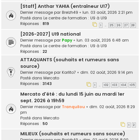
[Staff] Anthar YAHIA (entraîneur U17)
Dernier message par
Breizh49
«
lun. 03 août, 2026 2:21 pm
Posté dans
Le centre de formation : U9 à U19
Réponses :
819
1
25
26
27
28
…
[2026-2027] U19 national
Dernier message par
Papy
«
lun. 03 août, 2026 6:48 am
Posté dans
Le centre de formation : U9 à U19
Réponses :
22
ATTAQUANTS (souhaits et rumeurs sans
source)
Dernier message par
Karlito7
«
dim. 02 août, 2026 9:14 pm
Posté dans
Mercato
Réponses :
3143
1
102
103
104
105
…
Mercato d'été : du lundi 15 juin au mardi 1er
sept. 2026 à 19h59
Dernier message par
Tranquilou
«
dim. 02 août, 2026 8:29
pm
Posté dans
Mercato
Réponses :
50
1
2
MILIEUX (souhaits et rumeurs sans source)
Dernier message par
Breizh49
«
dim. 02 août, 2026 8:00