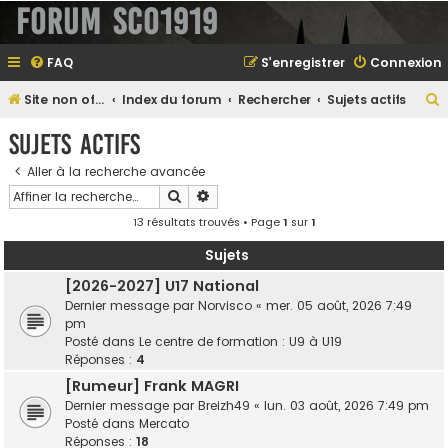
Forum SCO1919
FAQ
S’enregistrer
Connexion
Site non officiel sur le SCO d'Angers
Index du forum
Rechercher
Sujets actifs
e
Sujets actifs
Aller à la recherche avancée
Rechercher
Recherche avancée
e
13 résultats trouvés • Page
1
sur
1
r
Sujets
[2026-2027] U17 National
Dernier message par
Norvisco
«
mer. 05 août, 2026 7:49
e
pm
r
Posté dans
Le centre de formation : U9 à U19
Réponses :
4
[Rumeur] Frank MAGRI
Dernier message par
Breizh49
«
lun. 03 août, 2026 7:49 pm
Posté dans
Mercato
Réponses :
18