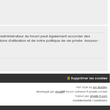
L’administrateur du forum peut également accorder des
s d’utilisation et de notre politique de vie privée. Assurez-
Supprimer les cookies
Flat Style by
Ian Bradley
Développé par
phpBB
® Forum Software © phpBB Limited
Traduit par
phpBB-fr.com
Confidentialité
|
Conditions