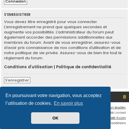
S’ENREGISTRER
Vous devez être enregistré pour vous connecter.
L’enregistrement ne prend que quelques secondes et
augmente vos possibilités. L’administrateur du forum peut
également accorder des permissions additionnelles aux
membres du forum. Avant de vous enregistrer, assurez-vous
d’avoir pris connaissance de nos conditions d’utilisation et de
notre politique de vie privée. Assurez-vous de bien lire tout le
règlement du forum.
Conditions d’utilisation
|
Politique de confidentialité
S’enregistrer
En poursuivant votre navigation, vous acceptez
Site non officiel sur le SCO d'Angers
Index du forum
l’utilisation de cookies.
En savoir plus
Flat Style by
Ian Bradley
Développé par
phpBB
® Forum Software © phpBB Limited
Traduit par
phpBB-fr.com
OK
Confidentialité
|
Conditions