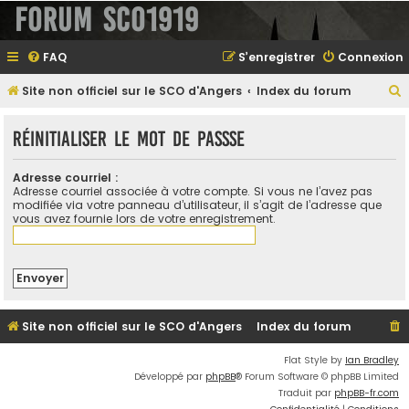
Forum SCO1919
FAQ
S’enregistrer
Connexion
Site non officiel sur le SCO d'Angers
Index du forum
e
Réinitialiser le mot de passse
Adresse courriel :
e
Adresse courriel associée à votre compte. Si vous ne l’avez pas
modifiée via votre panneau d’utilisateur, il s’agit de l’adresse que
r
vous avez fournie lors de votre enregistrement.
e
r
Site non officiel sur le SCO d'Angers
Index du forum
Flat Style by
Ian Bradley
Développé par
phpBB
® Forum Software © phpBB Limited
Traduit par
phpBB-fr.com